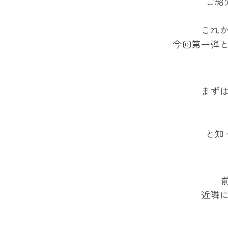
ご紹
これ
今回第一弾
まず
と知
近隣