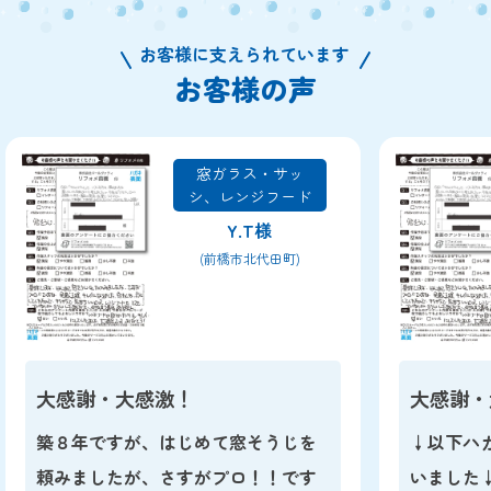
お客様に支えられています
お客様の声
窓ガラス・サッ
シ、レンジフード
Y.T様
(前橋市北代田町)
大感謝・大感激！
大感謝・
築８年ですが、はじめて窓そうじを
↓以下ハ
頼みましたが、さすがプロ！！です
いました